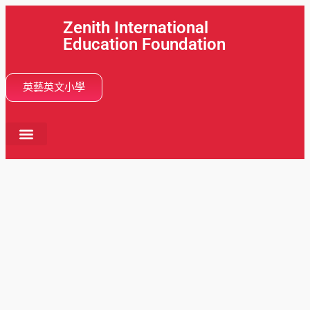
Zenith International
Education Foundation
英藝英文小學
首頁
關於我們
學校活動
分校網絡
學與教
畢業動向
入學申請
最新消息
中文 (香港)