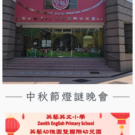
中秋節燈謎晚會