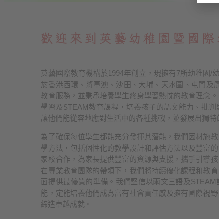
歡迎來到英藝幼稚園暨國際
英藝國際教育機構於1994年創立，現擁有7所幼稚園/
於香港西環、將軍澳、沙田、大埔、天水圍、屯門及廣
教育服務，並秉承培養學生終身學習熱忱的教育理念。
學習及STEAM教育課程，培養孩子的語文能力、批
讓他們能從容地應對生活中的各種挑戰，並發展出獨特
為了確保每位學生都能充分發揮其潛能，我們因材施教
學方法，包括個性化的教學設計和評估方法以及豐富的
家校合作，為家長提供豐富的資源與支援，攜手引導孩
在專業教育團隊的帶領下，我們將持續優化課程和教育
面提供最優質的準備。我們堅信以兩文三語及STEA
能，定能培養他們成為富有社會責任感及擁有國際視野
締造卓越成就。