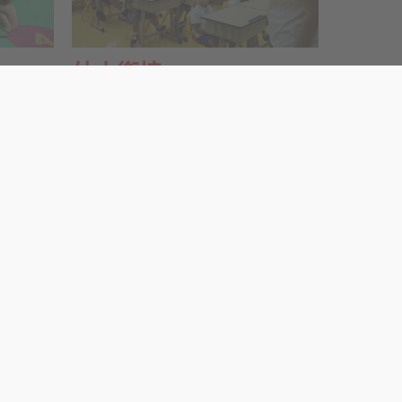
幼小銜接
高班幼兒將進入新的學習階段，幼小銜接
，我們著重
是重要的一環，學校為了幫助幼兒銜接小
營造富探
一的課程，會舉行「小一適應週」活動，
他們的學
課堂模式及課程設計均模擬小學，讓學生
解難、語
在輕鬆愉快的氣氛下，為踏入新的學習階
兒在英語
段作好準備，慢慢學習適應小一的生活。
適切的中
習語文的
不同類型
同商議學
的解難能