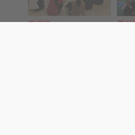
親子班
學前
(1-2歲幼兒及家長)
學前預備
親子班每月以不同主題讓幼兒認識日常生
前預備
活，在外藉英語老師及普通話老師的帶領
練，讓
下，幼兒透過生動有趣的活動，例如唱
索活動
遊、故事、圖工、感官探索、體能活動
活動，
等，讓幼兒增長新的知識和培養良好的親
知、藝
子關係。
的發展
境，讓
展。