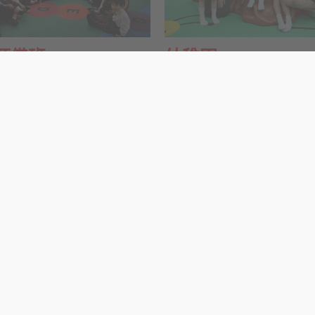
幼稚園
預備班
適合2歲8個月至6歲幼兒入讀
班為2歲至3歲的小孩子而設。學
培養幼兒積極自主的學習態度，
班課程着重早期感官的刺激和訓
索性和趣味性的學習環境，激發
幼兒進行不同類型的學習，如：探
習興趣，提升幼兒的邏輯思維、
、藝術活動、音樂活動和大小肌肉
文和社交技能。我們十分重視幼
從而促進他們的感官、語言、認
和普通話方面的能力，校園提供
術、音樂、大小肌肉、社交和自理
文及英語學習環境，培養幼兒學
，配合優質的課程及舒適的學習環
興趣和建立自信心。此外，透過
幼兒在學前階段獲得全面均衡的發
的研習活動，讓幼兒作主導，共
習的內容及方向，從而提升他們
力。