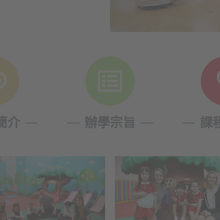
簡介
辦學宗旨
課