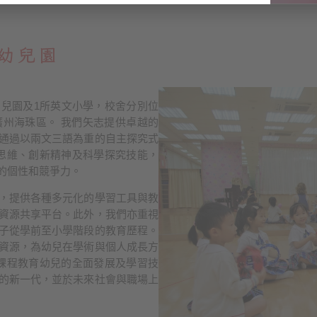
幼兒園
幼兒園及1所英文小學，校舍分別位
州海珠區。 我們矢志提供卓越的
通過以兩文三語為重的自主探究式
判思維、創新精神及科學探究技能，
的個性和競爭力。
，提供各種多元化的學習工具與教
資源共享平台。此外，我們亦重視
子從學前至小學階段的教育歷程。
資源，為幼兒在學術與個人成長方
M課程教育幼兒的全面發展及學習技
的新一代，並於未來社會與職場上