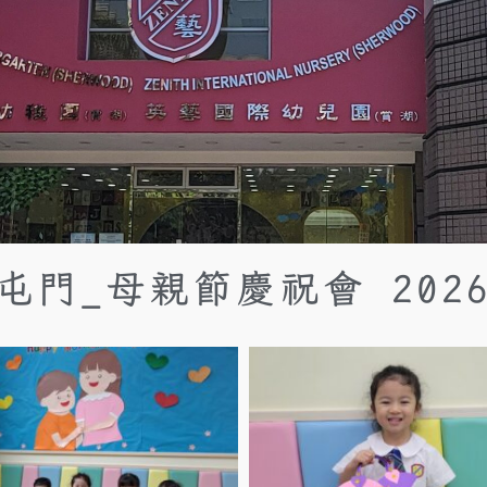
屯門_母親節慶祝會 202