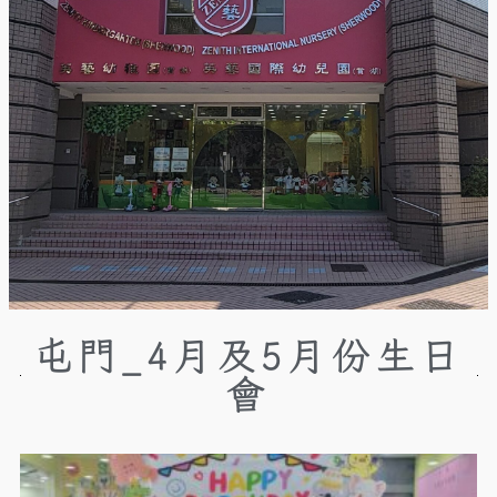
屯門_4月及5月份生日
會