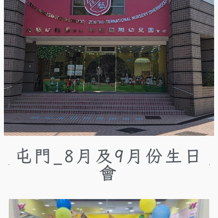
屯門_8月及9月份生日
會