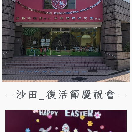
沙田_復活節慶祝會