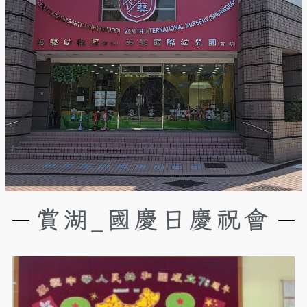
賞湖_國慶日慶祝會