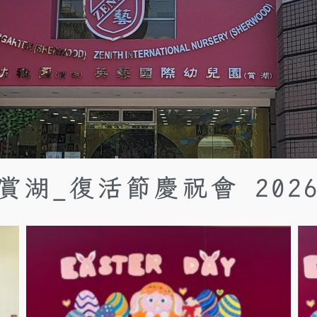
賞湖_復活節慶祝會 202