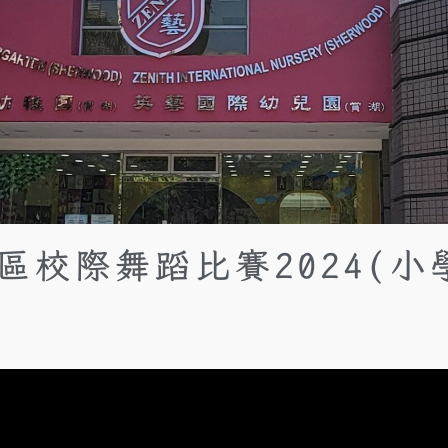
區校際舞蹈比賽2024(小