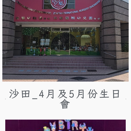
沙田_4月及5月份生日
會