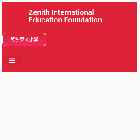
Zenith International
Education Foundation
英藝英文小學
首頁
關於我們
學校活動
分校網絡
學與教
畢業動向
入學申請
最新消息
中文 (香港)