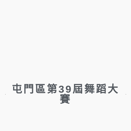
屯門區第39屆舞蹈大
賽