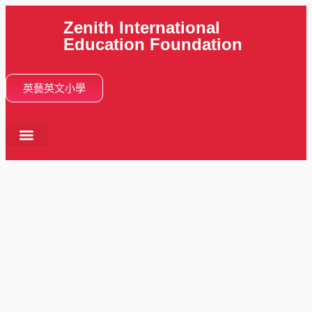
Zenith International
Education Foundation
英藝英文小學
首頁
關於我們
學校活動
分校網絡
學與教
畢業動向
入學申請
最新消息
中文 (香港)