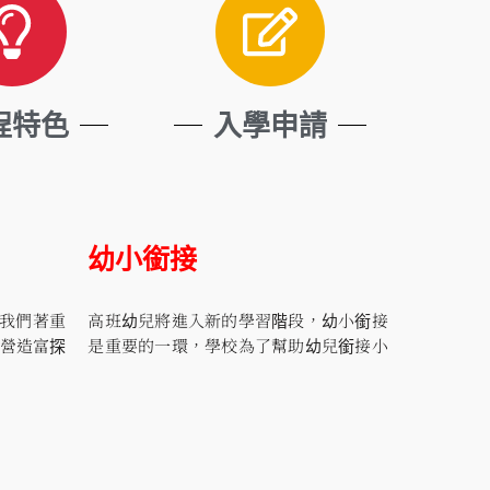
程特色
入學申請
幼小銜接
，我們著重
高班幼兒將進入新的學習階段，幼小銜接
營造富探
是重要的一環，學校為了幫助幼兒銜接小
他們的學
一的課程，會舉行「小一適應週」活動，
解難、語
課堂模式及課程設計均模擬小學，讓學生
兒在英語
在輕鬆愉快的氣氛下，為踏入新的學習階
適切的中
段作好準備，慢慢學習適應小一的生活。
習語文的