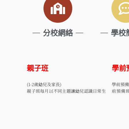
分校網絡
學校
親子班
學前
(1-2歲幼兒及家長)
學前預備
親子班每月以不同主題讓幼兒認識日常生
前預備
活，在外藉英語老師及普通話老師的帶領
練，讓
下，幼兒透過生動有趣的活動，例如唱
索活動
遊、故事、圖工、感官探索、體能活動
活動，
等，讓幼兒增長新的知識和培養良好的親
知、藝
子關係。
的發展