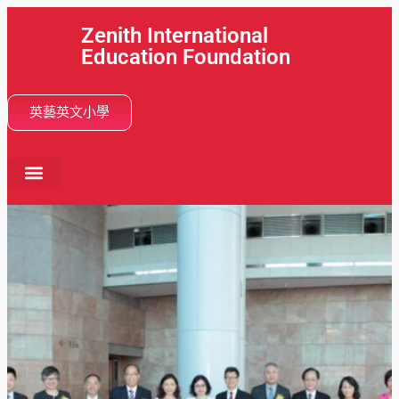
Zenith International
Education Foundation
英藝英文小學
首頁
關於我們
學校活動
分校網絡
學與教
畢業動向
入學申請
最新消息
中文 (香港)