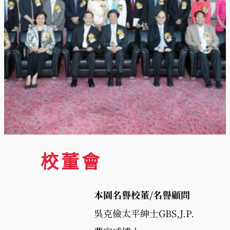
校董會
本園名譽校董/名譽顧問
吳克儉太平紳士GBS,J.P.