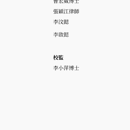
曹宏威博士
張穎江律師
李汶懿
李啟懿
校監
李小萍博士