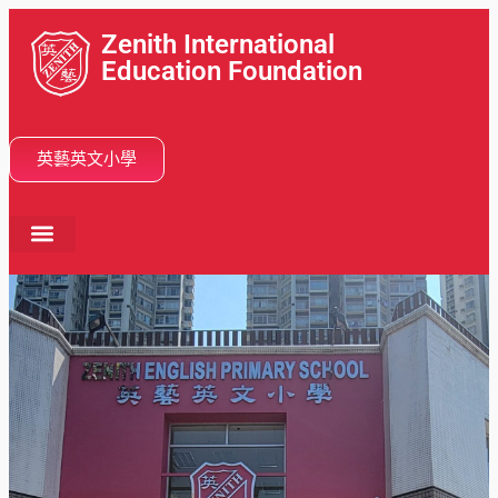
Zenith International
Education Foundation
英藝英文小學
首頁
關於我們
學校活動
分校網絡
學與教
畢業動向
入學申請
最新消息
中文 (香港)