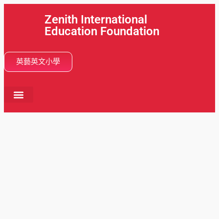
Zenith International
Education Foundation
英藝英文小學
首頁
關於我們
學校活動
分校網絡
學與教
畢業動向
入學申請
最新消息
中文 (香港)