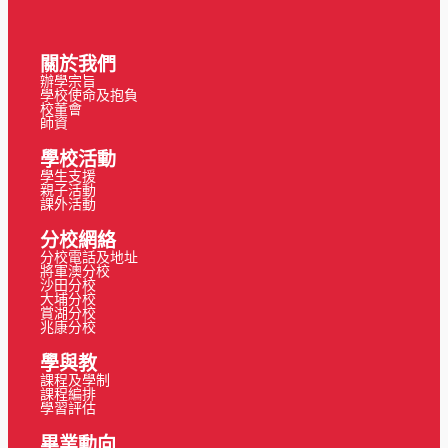
關於我們
辦學宗旨
學校使命及抱負
校董會
師資
學校活動
學生支援
親子活動
課外活動
分校網絡
分校電話及地址
將軍澳分校
沙田分校
大埔分校
賞湖分校
兆康分校
學與教
課程及學制
課程編排
學習評估
畢業動向