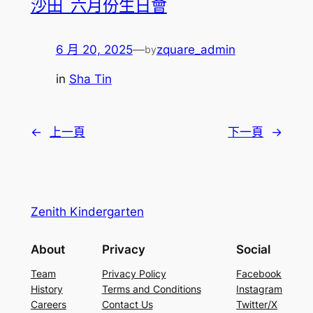
沙田_六月份生日會
6 月 20, 2025
—
zquare_admin
by
in
Sha Tin
←
上一頁
下一頁
→
Zenith Kindergarten
About
Privacy
Social
Team
Privacy Policy
Facebook
History
Terms and Conditions
Instagram
Careers
Contact Us
Twitter/X