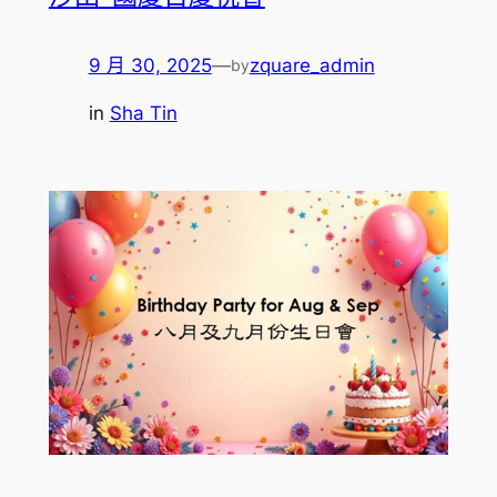
9 月 30, 2025
—
zquare_admin
by
in
Sha Tin